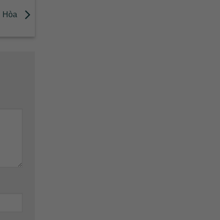
nh Hòa