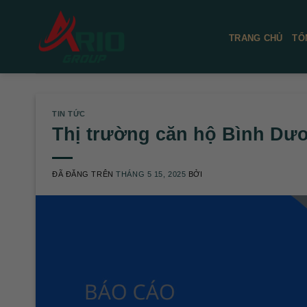
Chuyển
đến
TRANG CHỦ
TỔ
nội
dung
TIN TỨC
Thị trường căn hộ Bình Dươ
ĐÃ ĐĂNG TRÊN
THÁNG 5 15, 2025
BỞI