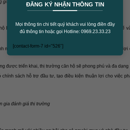
 giá thị trường căn hộ
ĐĂNG KÝ NHẬN THÔNG TIN
Mọi thông tin chi tiết quý khách vui lòng điền đầy
 hộ Bình Dương có nhiều yếu tố tích cực góp phần đáng kể v
đủ thông tin hoặc gọi Hotline: 0969.23.33.23
[contact-form-7 id="526"]
 mẽ vào phát triển hạ tầng và môi trường sống, tạo thuận lợi
ng được triển khai, thị trường căn hộ sẽ phong phú và đa dạng
chính sách hỗ trợ đầu tư, tạo điều kiện thuận lợi cho việc phá
 gia đánh giá thị trường