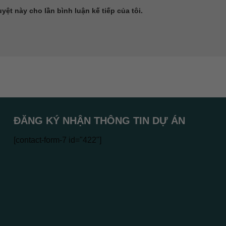
uyệt này cho lần bình luận kế tiếp của tôi.
ĐĂNG KÝ NHẬN THÔNG TIN DỰ ÁN
[contact-form-7 id="422"]