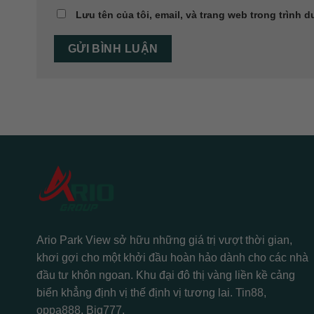
Lưu tên của tôi, email, và trang web trong trình d
Ario Park View sở hữu những giá trị vượt thời gian,
khơi gợi cho một khởi đầu hoàn hảo dành cho các nhà
đầu tư khôn ngoan. Khu đại đô thị vàng liền kề cảng
biển khẳng định vị thế định vị tương lai.
Tin88
,
oppa888
,
Big777
,