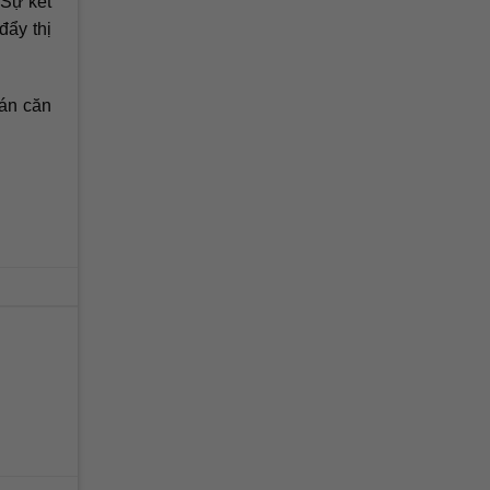
 Sự kết
đẩy thị
 án căn