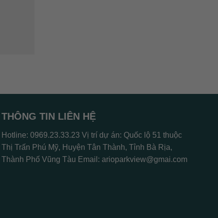
THÔNG TIN LIÊN HỆ
Hotline: 0969.23.33.23 Vị trí dự án: Quốc lộ 51 thuộc
Thị Trấn Phú Mỹ, Huyện Tân Thành, Tỉnh Bà Rịa,
Thành Phố Vũng Tàu Email:
arioparkview@gmai.com