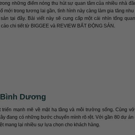
trong những điểm nóng thu hút sự quan tâm của nhiều nhà đầ
ố mới trong tương lai gần, tình hình này càng làm gia tăng nhu
sản tại đây. Bài viết này sẽ cung cấp một cái nhìn tổng quan
o cáo chi tiết từ BIGGEE và REVIEW BẤT ĐỘNG SẢN.
ộ Bình Dương
 triển mạnh mẽ về mặt hạ tầng và môi trường sống. Cùng vớ
tại đây đang có những bước chuyển mình rõ rệt. Với gần 80 dự án
ệt mang lại nhiều sự lựa chọn cho khách hàng.