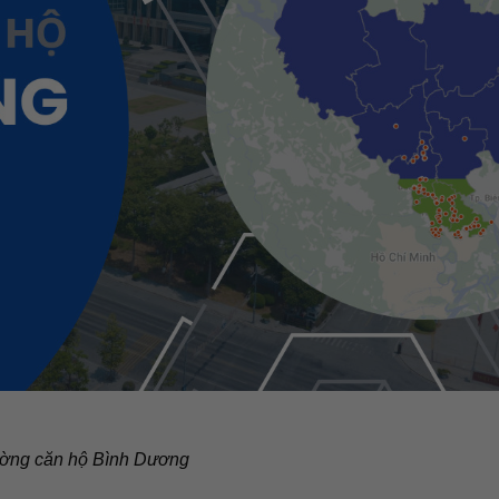
ường căn hộ Bình Dương