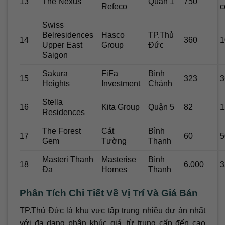
13
The Nexus
Quận 1
750
Refeco
c
Swiss
Belresidences
Hasco
TP.Thủ
14
360
1
Upper East
Group
Đức
Saigon
Sakura
FiFa
Bình
15
323
3
Heights
Investment
Chánh
Stella
16
Kita Group
Quận 5
82
1
Residences
The Forest
Cát
Bình
17
60
5
Gem
Tường
Thạnh
Masteri Thanh
Masterise
Bình
18
6.000
3
Đa
Homes
Thạnh
Phân Tích Chi Tiết Về Vị Trí Và Giá Bán
TP.Thủ Đức là khu vực tập trung nhiều dự án nhất
với đa dạng phân khúc giá, từ trung cấp đến cao