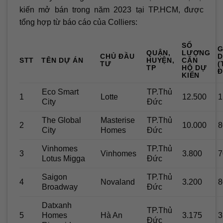
kiến mở bán trong năm 2023 tại TP.HCM, được
tổng hợp từ báo cáo của Colliers:
SỐ
G
QUẬN,
LƯỢNG
CHỦ ĐẦU
D
STT
TÊN DỰ ÁN
HUYỆN,
CĂN
TƯ
(
TP
HỘ DỰ
Đ
KIẾN
Eco Smart
TP.Thủ
1
Lotte
12.500
1
City
Đức
The Global
Masterise
TP.Thủ
2
10.000
8
City
Homes
Đức
Vinhomes
TP.Thủ
3
Vinhomes
3.800
7
Lotus Migga
Đức
Saigon
TP.Thủ
4
Novaland
3.200
8
Broadway
Đức
Datxanh
TP.Thủ
5
Homes
Hà An
3.175
3
Đức