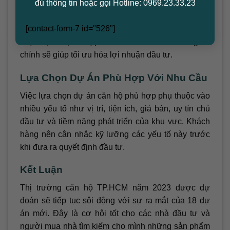
đủ thông tin hoặc gọi Hotline: 0969.23.33.23
Với sự đa dạng về vị trí, quy mô và giá bán, 18 dự
án căn hộ này hứa hẹn mang đến nhiều cơ hội đầu
[contact-form-7 id="526"]
tư sinh lời hấp dẫn cho các nhà đầu tư. Việc lựa
chọn dự án phù hợp với nhu cầu và khả năng tài
chính sẽ giúp tối ưu hóa lợi nhuận đầu tư.
Lựa Chọn Dự Án Phù Hợp Với Nhu Cầu
Việc lựa chọn dự án căn hộ phù hợp phụ thuộc vào
nhiều yếu tố như vị trí, tiện ích, giá bán, uy tín chủ
đầu tư và tiềm năng phát triển của khu vực. Khách
hàng nên cân nhắc kỹ lưỡng các yếu tố này trước
khi đưa ra quyết định đầu tư.
Kết Luận
Thị trường căn hộ TP.HCM năm 2023 được dự
đoán sẽ tiếp tục sôi động với sự ra mắt của 18 dự
án mới. Đây là cơ hội tốt cho các nhà đầu tư và
người mua nhà tìm kiếm cho mình những sản phẩm