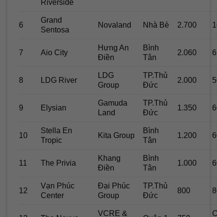
Riverside
Grand
6
Novaland
Nhà Bè
2.700
1
Sentosa
Hưng An
Bình
7
Aio City
2.060
6
Điền
Tân
LDG
TP.Thủ
8
LDG River
2.000
5
Group
Đức
Gamuda
TP.Thủ
9
Elysian
1.350
6
Land
Đức
Stella En
Bình
10
Kita Group
1.200
6
Tropic
Tân
Khang
Bình
11
The Privia
1.000
6
Điền
Tân
Vạn Phúc
Đại Phúc
TP.Thủ
12
800
8
Center
Group
Đức
VCRE &