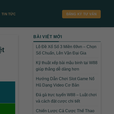
TIN TỨC
ĐĂNG KÝ TƯ VẤN
BÀI VIẾT MỚI
Lô Đề Xổ Số 3 Miền 69vn – Chọn
ệt
Số Chuẩn, Lên Vận Đại Gia
Kỹ thuật xếp bài mậu binh tại W88
giúp thắng dễ dàng hơn
Hướng Dẫn Chơi Slot Game Nổ
Hũ Dạng Video Cơ Bản
Đá gà trực tuyến W88 – Luật chơi
và cách đặt cược chi tiết
Chiến Lược Cá Cược Thể Thao