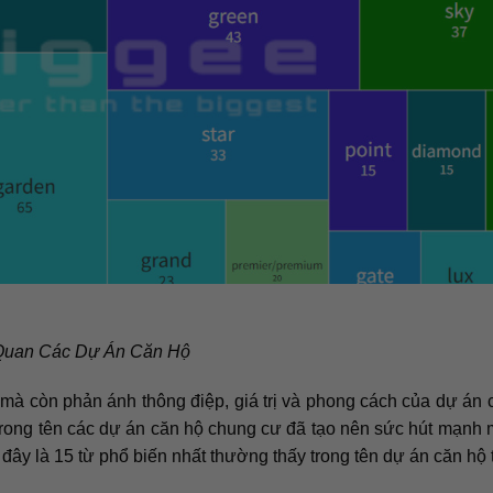
Quan Các Dự Án Căn Hộ
mà còn phản ánh thông điệp, giá trị và phong cách của dự án 
trong tên các dự án căn hộ chung cư đã tạo nên sức hút mạnh
đây là 15 từ phổ biến nhất thường thấy trong tên dự án căn hộ t