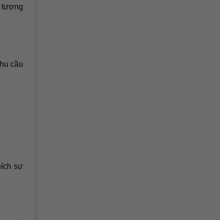
u tượng
nhu cầu
hích sự