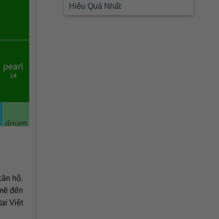
Hiệu Quả Nhất
căn hộ.
 mẽ đến
ại Việt