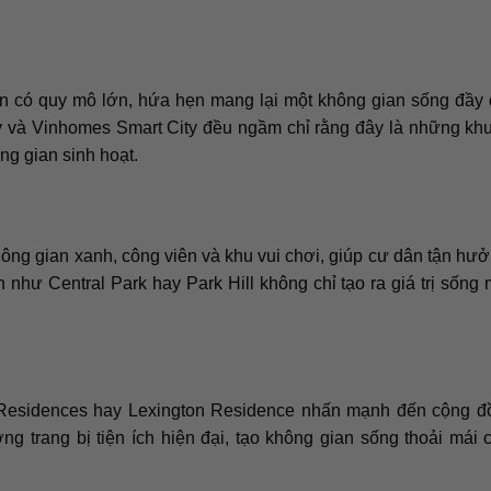
 có quy mô lớn, hứa hẹn mang lại một không gian sống đầy 
y và Vinhomes Smart City đều ngầm chỉ rằng đây là những khu
ng gian sinh hoạt.
ông gian xanh, công viên và khu vui chơi, giúp cư dân tận hư
 như Central Park hay Park Hill không chỉ tạo ra giá trị sống
 Residences hay Lexington Residence nhấn mạnh đến cộng đ
 trang bị tiện ích hiện đại, tạo không gian sống thoải mái 