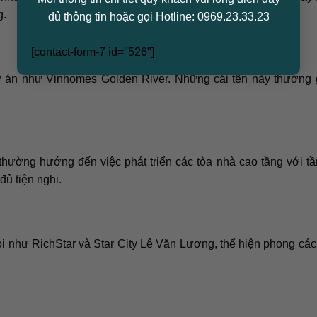
g.
đủ thông tin hoặc gọi Hotline: 0969.23.33.23
[contact-form-7 id="526"]
dự án như Vinhomes Golden River. Những cái tên này thường
ường hướng đến việc phát triển các tòa nhà cao tầng với t
ủ tiện nghi.
gọi như RichStar và Star City Lê Văn Lương, thể hiện phong cá