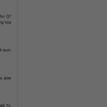
 như Q7
ống hòa
h tươi,
a, giao
Mễ Trì,