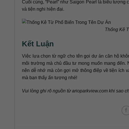
Cuối cùng, “Pearl” như Saigon Pearl là biểu tượng c
và tiện nghi hiện đại.
Thống Kê T
Kết Luận
Việc lựa chọn từ ngữ cho tên gọi dự án căn hộ khô
môi trường mà chủ đầu tư mong muốn mang đến. Nhữ
nên dễ nhớ mà còn gợi mở thông điệp về tiện ích v
mà bạn thấy ấn tượng nhé!
Vui lòng ghi rõ nguồn từ arioparkview.com khi sao ch