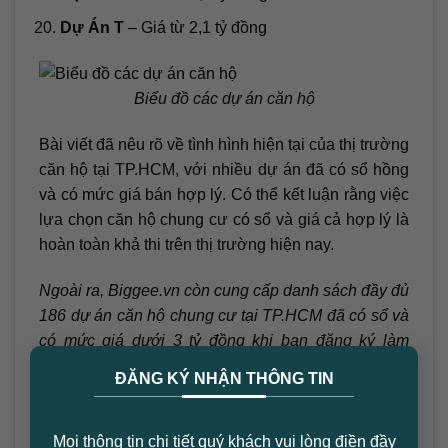
Dự Án T
– Giá từ 2,1 tỷ đồng
Biểu đồ các dự án căn hộ
Bài viết đã nêu rõ về tình hình hiện tại của thị trường
căn hộ tại TP.HCM, với nhiều dự án đã có sổ hồng
và có mức giá bán hợp lý. Có thể kết luận rằng việc
lựa chọn căn hộ chung cư có sổ và giá cả hợp lý là
hoàn toàn khả thi trên thị trường hiện nay.
Ngoài ra, Biggee.vn còn cung cấp danh sách đầy đủ
186 dự án căn hộ chung cư tại TP.HCM đã có sổ và
có mức giá dưới 3 tỷ đồng khi bạn đăng ký làm
×
thành viên VIP:
Tham gia ngay
ĐĂNG KÝ NHẬN THÔNG TIN
Mọi thông tin chi tiết quý khách vui lòng điền đầy