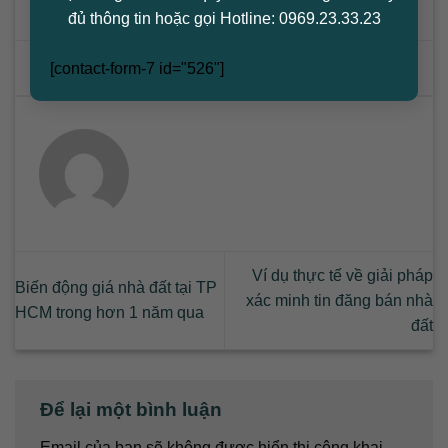
đủ thông tin hoặc gọi Hotline: 0969.23.33.23
Mục nhập này đã được đăng trong
Tin tức
. Đánh dấu trang
[contact-form-7 id="526"]
permalink
.
Ví dụ thực tế về giải pháp
Biến động giá nhà đất tại TP
xác minh tin đăng bán nhà
HCM trong hơn 1 năm qua
đất
Để lại một bình luận
Email của bạn sẽ không được hiển thị công khai.