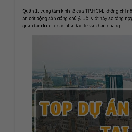
Quận 1, trung tâm kinh tế của TP.HCM, không chỉ nổi
án bất động sản đáng chú ý. Bài viết này sẽ tổng h
quan tâm lớn từ các nhà đầu tư và khách hàng.