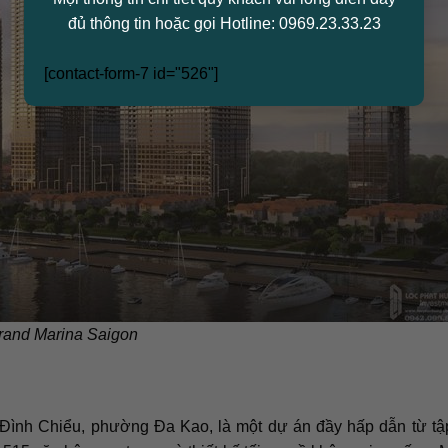
đủ thông tin hoặc gọi Hotline: 0969.23.33.23
[contact-form-7 id="526"]
rand Marina Saigon
Đình Chiểu, phường Đa Kao, là một dự án đầy hấp dẫn từ tậ