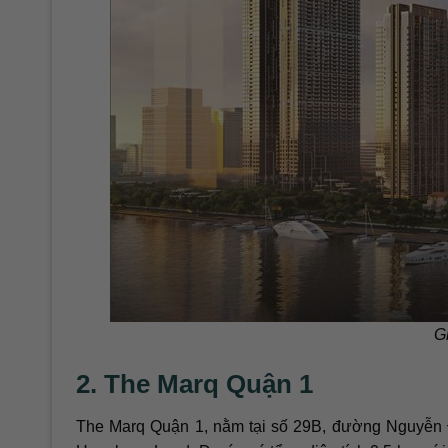
G
2. The Marq Quận 1
The Marq Quận 1, nằm tại số 29B, đường Nguyễn 