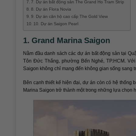
7. Dự án bất động sản The Grand Ho Tram Strip
8. Dự án Flora Novia
9. Dự án căn hộ cao cấp The Gold View
10. Dự án Saigon Pearl
1. Grand Marina Saigon
Nằm đầu danh sách các dự án bất động sản tại Quận
Tôn Đức Thắng, phường Bến Nghé, TP.HCM. Với t
Saigon không chỉ mang đến không gian sống sang trọ
Bên cạnh thiết kế hiện đại, dự án còn có hệ thống 
Marina Saigon trở thành một trong những lựa chọn h