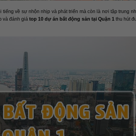
 tiếng về sự nhộn nhịp và phát triển mà còn là nơi tập trung n
ợp và đánh giá
top 10 dự án bất động sản tại Quận 1
thu hút đ