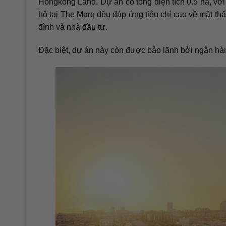
Hongkong Land. Dự án có tổng diện tích 0.5 ha, với 
hộ tại The Marq đều đáp ứng tiêu chí cao về mặt th
đình và nhà đầu tư.
Đặc biệt, dự án này còn được bảo lãnh bởi ngân hà