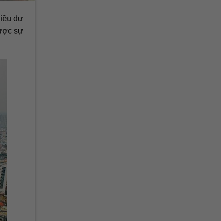
hiều dự
ược sự