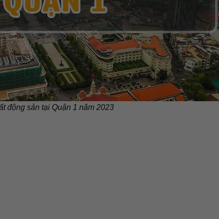
ất động sản tại Quận 1 năm 2023