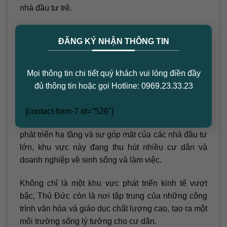
nhà đầu tư trẻ.
×
ĐĂNG KÝ NHẬN THÔNG TIN
Mặt bằng giá thành phố Thủ Đức theo đề xuất 09
phường
Mọi thông tin chi tiết quý khách vui lòng điền đầy
đủ thông tin hoặc gọi Hotline: 0969.23.33.23
4. Cái nhìn tổng quan về TP Thủ Đức
TP Thủ Đức được xem như tâm điểm của sự phát
[contact-form-7 id="526"]
triển đô thị tại TP Hồ Chí Minh. Với nhiều dự án
phát triển hạ tầng và sự góp mặt của các nhà đầu tư
lớn, khu vực này đang thu hút nhiều cư dân và
doanh nghiệp về sinh sống và làm việc.
Không chỉ là một khu vực phát triển kinh tế vượt
bậc, Thủ Đức còn là nơi tập trung của những công
trình văn hóa và giáo dục chất lượng cao, tạo ra một
môi trường sống lý tưởng cho cư dân.