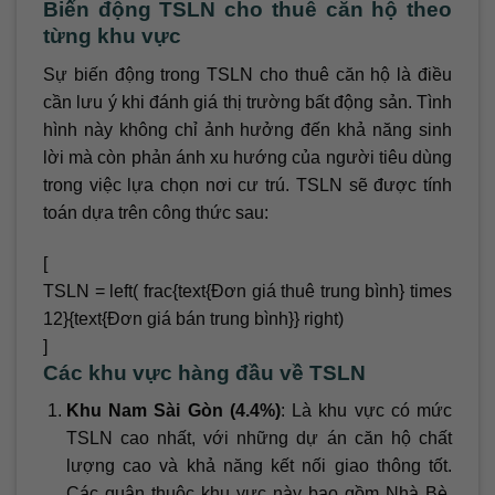
Biến động TSLN cho thuê căn hộ theo
từng khu vực
Sự biến động trong TSLN cho thuê căn hộ là điều
cần lưu ý khi đánh giá thị trường bất động sản. Tình
hình này không chỉ ảnh hưởng đến khả năng sinh
lời mà còn phản ánh xu hướng của người tiêu dùng
trong việc lựa chọn nơi cư trú. TSLN sẽ được tính
toán dựa trên công thức sau:
[
TSLN = left( frac{text{Đơn giá thuê trung bình} times
12}{text{Đơn giá bán trung bình}} right)
]
Các khu vực hàng đầu về TSLN
Khu Nam Sài Gòn (4.4%)
: Là khu vực có mức
TSLN cao nhất, với những dự án căn hộ chất
lượng cao và khả năng kết nối giao thông tốt.
Các quận thuộc khu vực này bao gồm Nhà Bè,