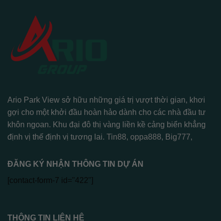
Ario Park View sở hữu những giá trị vượt thời gian, khơi
gợi cho một khởi đầu hoàn hảo dành cho các nhà đầu tư
khôn ngoan. Khu đại đô thị vàng liền kề cảng biển khẳng
định vị thế định vị tương lai.
Tin88
,
oppa888
,
Big777
,
ĐĂNG KÝ NHẬN THÔNG TIN DỰ ÁN
[contact-form-7 id="422"]
THÔNG TIN LIÊN HỆ