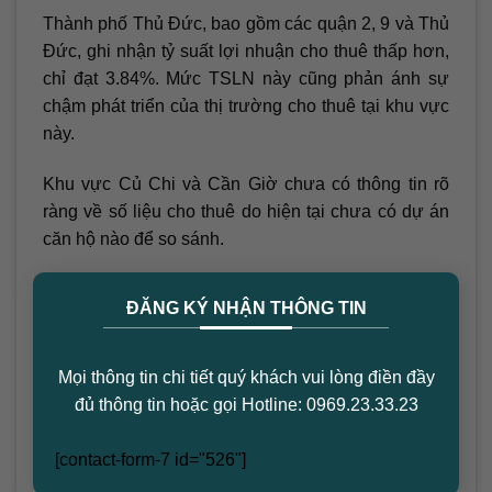
Thành phố Thủ Đức, bao gồm các quận 2, 9 và Thủ
Đức, ghi nhận tỷ suất lợi nhuận cho thuê thấp hơn,
chỉ đạt 3.84%. Mức TSLN này cũng phản ánh sự
chậm phát triển của thị trường cho thuê tại khu vực
này.
Khu vực Củ Chi và Cần Giờ chưa có thông tin rõ
ràng về số liệu cho thuê do hiện tại chưa có dự án
căn hộ nào để so sánh.
×
Kết luận
ĐĂNG KÝ NHẬN THÔNG TIN
Tỷ suất lợi nhuận cho thuê căn hộ tại TPHCM cho
thấy sự phân hóa rõ rệt giữa các khu vực. Khu Nam
Mọi thông tin chi tiết quý khách vui lòng điền đầy
Sài Gòn hiện đang dẫn đầu với tỷ suất cao nhất,
đủ thông tin hoặc gọi Hotline: 0969.23.33.23
điều này tạo ra cơ hội tốt cho các nhà đầu tư. Đối
với người tiêu dùng và nhà đầu tư, việc nắm bắt các
[contact-form-7 id="526"]
thông tin này là rất quan trọng để có quyết định hợp
lý trong việc đầu tư vào thị trường bất động sản.