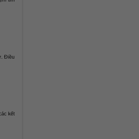
ư. Điều
các kết