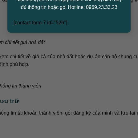
đủ thông tin hoặc gọi Hotline: 0969.23.33.23
[contact-form-7 id="526"]
 chi tiết giá nhà đất
em chi tiết về giá cả của nhà đất hoặc dự án căn hộ chung c
định phù hợp.
hông tin thành viên
lưu trữ
ng tin tài khoản thành viên, gói đăng ký của mình và lưu lại 