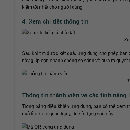
kiếm tốt nhất cho người dùng.
4. Xem chi tiết thông tin
Xem
Sau khi tìm được kết quả, ứng dụng cho phép bạn x
này giúp bạn nhanh chóng so sánh và đưa ra quyết 
T
Thông tin thành viên và các tính năng 
Trong bảng điều khiển ứng dụng, bạn có thể xem thô
quả tìm kiếm quan trọng để sử dụng sau này.