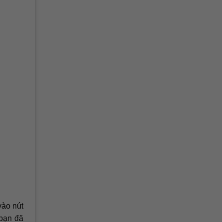
vào nút
 bạn đã