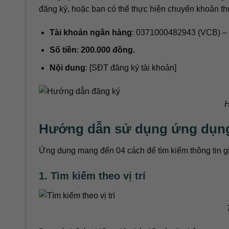
đăng ký, hoặc bạn có thể thực hiện chuyển khoản th
Tài khoản ngân hàng
: 0371000482943 (VCB)
Số tiền
:
200.000 đồng.
Nội dung
: [SĐT đăng ký tài khoản]
H
Hướng dẫn sử dụng ứng dụn
Ứng dụng mang đến 04 cách để tìm kiếm thông tin gi
1. Tìm kiếm theo vị trí