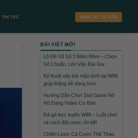
TIN TỨC
ĐĂNG KÝ TƯ VẤN
BÀI VIẾT MỚI
Lô Đề Xổ Số 3 Miền 69vn – Chọn
Số Chuẩn, Lên Vận Đại Gia
Kỹ thuật xếp bài mậu binh tại W88
giúp thắng dễ dàng hơn
Hướng Dẫn Chơi Slot Game Nổ
Hũ Dạng Video Cơ Bản
Đá gà trực tuyến W88 – Luật chơi
và cách đặt cược chi tiết
Chiến Lược Cá Cược Thể Thao