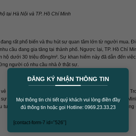
hộ tại Hà Nội và TP. Hồ Chí Minh
 đang rất phổ biến và thu hút sự quan tâm lớn từ người mua. Đ
o nhu cầu đang gia tăng tại thành phố. Ngược lại, TP. Hồ Chí M
n hộ dưới 30 triệu đồng/m². Sự khan hiếm này đã dẫn đến việc
hững người có nhu cầu nhà ở thật sự.
×
ĐĂNG KÝ NHẬN THÔNG TIN
ó vẻ ổn định và có xu hướng tăng giá chậm nhưng đều đặn. Tr
 sự điều chỉnh giá mạnh mẽ. Các nhà đầu tư tại TP. Hồ Chí Mi
Mọi thông tin chi tiết quý khách vui lòng điền đầy
 tư để thích ứng với thị trường, khi mà biến động giá cả đang 
đủ thông tin hoặc gọi Hotline: 0969.23.33.23
[contact-form-7 id="526"]