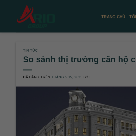
Chuyển
đến
TRANG CHỦ
TỔ
nội
dung
TIN TỨC
So sánh thị trường căn hộ 
ĐÃ ĐĂNG TRÊN
THÁNG 5 15, 2025
BỞI