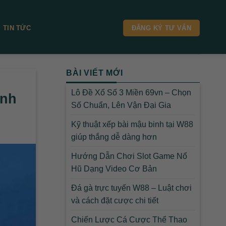
TIN TỨC
ĐĂNG KÝ TƯ VẤN
BÀI VIẾT MỚI
Lô Đề Xổ Số 3 Miền 69vn – Chọn
inh
Số Chuẩn, Lên Vận Đại Gia
Kỹ thuật xếp bài mậu binh tại W88
giúp thắng dễ dàng hơn
Hướng Dẫn Chơi Slot Game Nổ
Hũ Dạng Video Cơ Bản
Đá gà trực tuyến W88 – Luật chơi
và cách đặt cược chi tiết
Chiến Lược Cá Cược Thể Thao