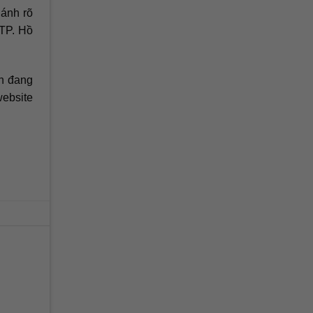
 ánh rõ
 TP. Hồ
nh đang
website