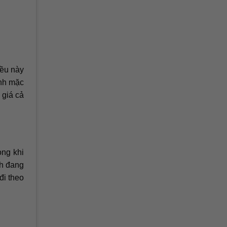
iều này
inh mặc
 giá cả
ong khi
nh đang
đi theo