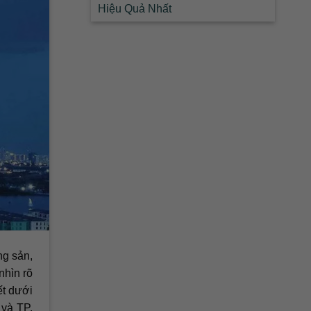
Hiệu Quả Nhất
ng sản,
nhìn rõ
ết dưới
 và TP.