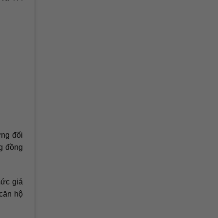
ơng đối
ng đồng
mức giá
 căn hộ