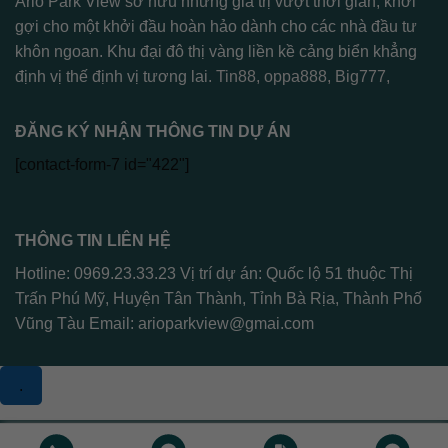
Ario Park View sở hữu những giá trị vượt thời gian, khơi
gợi cho một khởi đầu hoàn hảo dành cho các nhà đầu tư
khôn ngoan. Khu đại đô thị vàng liền kề cảng biển khẳng
định vị thế định vị tương lai.
Tin88
,
oppa888
,
Big777
,
ĐĂNG KÝ NHẬN THÔNG TIN DỰ ÁN
[contact-form-7 id="422"]
THÔNG TIN LIÊN HỆ
Hotline: 0969.23.33.23 Vị trí dự án: Quốc lộ 51 thuộc Thị
Trấn Phú Mỹ, Huyện Tân Thành, Tỉnh Bà Rịa, Thành Phố
Vũng Tàu Email:
arioparkview@gmai.com
.