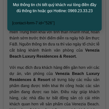
ngũ thi công sẽ triển khai các giai đoạn tiếp theo.
Mọi thông tin chi tiết quý khách vui lòng điền đầy
Đảm bảo theo xác lập trình của dự án để đảm bảo
đủ thông tin hoặc gọi Hotline: 0969.23.33.23
tốc độ chủ đầu tư đưa ra.
[contact-form-7 id="526"]
Những hạng mục cuối cùng được tổng tháo đến từ
miền Trung triễn khai với tinh thần nhanh nhất, hoàn
thành sớm trước thời điểm diễn ra ngày hội ẩm thực
F&B. Nguồn thông tin đưa ra thì vào ngày tổ chức lễ
cắt băng khánh thành văn phòng của
Venezia
Beach Luxury Residences & Resort.
Với mục đích đưa khách hàng đến gần hơn với các
dự án, văn phòng của
Venezia Beach Luxury
Residences & Resort
sẽ trưng bày các mẫu sản
phẩm đang được triển khai thi công hoặc các sản
phẩm đang được rao bán. Điều này giúp khách
hàng, các nhà đầu tư bất động sản có cái nhìn
khách quan hơn về sản phẩm của Venezia Beach.