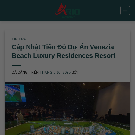
Chuyển
đến
nội
dung
TIN TỨC
Cập Nhật Tiến Độ Dự Án Venezia
Beach Luxury Residences Resort
ĐÃ ĐĂNG TRÊN
THÁNG 3 10, 2025
BỞI