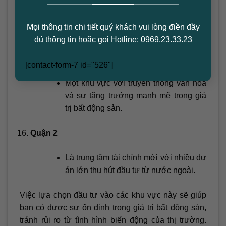
Khu vực đang phát triển nhanh chóng
Mọi thông tin chi tiết quý khách vui lòng điền đầy
với nhiều dự án nhà ở mới.
đủ thông tin hoặc gọi Hotline: 0969.23.33.23
Quận Phú Nhuận
[contact-form-7 id="526"]
Một khu vực với truyền thống văn hóa
và sự tăng trưởng mạnh mẽ trong giá
trị bất động sản.
Quận 2
Là trung tâm tài chính mới với nhiều dự
án lớn thu hút đầu tư từ nước ngoài.
Việc lựa chọn đầu tư vào các khu vực này sẽ giúp
bạn có được sự ổn định trong giá trị bất động sản,
tránh rủi ro từ tình hình biến động của thị trường.