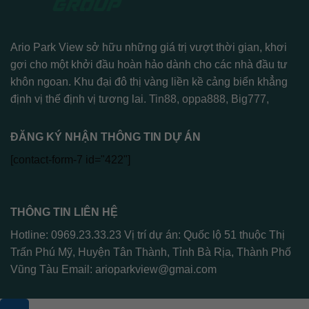
Ario Park View sở hữu những giá trị vượt thời gian, khơi
gợi cho một khởi đầu hoàn hảo dành cho các nhà đầu tư
khôn ngoan. Khu đại đô thị vàng liền kề cảng biển khẳng
định vị thế định vị tương lai.
Tin88
,
oppa888
,
Big777
,
ĐĂNG KÝ NHẬN THÔNG TIN DỰ ÁN
[contact-form-7 id="422"]
THÔNG TIN LIÊN HỆ
Hotline: 0969.23.33.23 Vị trí dự án: Quốc lộ 51 thuộc Thị
Trấn Phú Mỹ, Huyện Tân Thành, Tỉnh Bà Rịa, Thành Phố
Vũng Tàu Email:
arioparkview@gmai.com